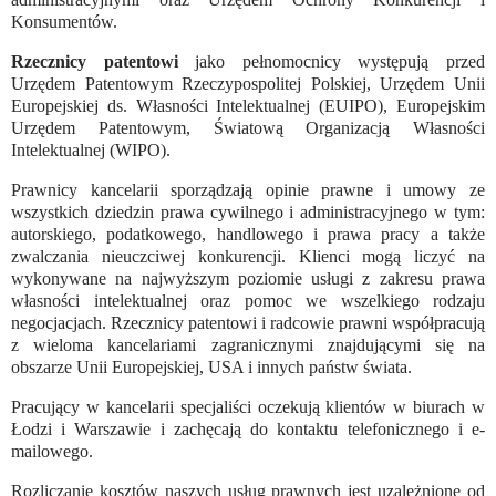
Konsumentów.
Rzecznicy patentowi
jako pełnomocnicy występują przed
Urzędem Patentowym Rzeczypospolitej Polskiej, Urzędem Unii
Europejskiej ds. Własności Intelektualnej (EUIPO), Europejskim
Urzędem Patentowym, Światową Organizacją Własności
Intelektualnej (WIPO).
Prawnicy kancelarii sporządzają opinie prawne i umowy ze
wszystkich dziedzin prawa cywilnego i administracyjnego w tym:
autorskiego, podatkowego, handlowego i prawa pracy a także
zwalczania nieuczciwej konkurencji. Klienci mogą liczyć na
wykonywane na najwyższym poziomie usługi z zakresu prawa
własności intelektualnej oraz pomoc we wszelkiego rodzaju
negocjacjach. Rzecznicy patentowi i radcowie prawni współpracują
z wieloma kancelariami zagranicznymi znajdującymi się na
obszarze Unii Europejskiej, USA i innych państw świata.
Pracujący w kancelarii specjaliści oczekują klientów w biurach w
Łodzi i Warszawie i zachęcają do kontaktu telefonicznego i e-
mailowego.
Rozliczanie kosztów naszych usług prawnych jest uzależnione od